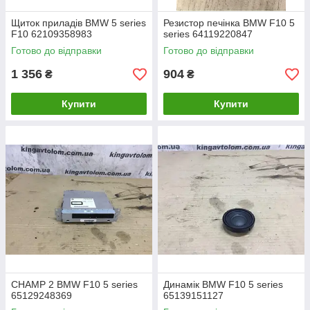
Щиток приладів BMW 5 series
Резистор печінка BMW F10 5
F10 62109358983
series 64119220847
Готово до відправки
Готово до відправки
1 356
904
₴
₴
Купити
Купити
CHAMP 2 BMW F10 5 series
Динамік BMW F10 5 series
65129248369
65139151127