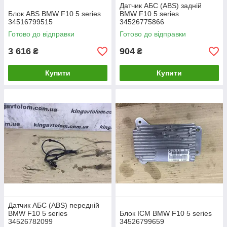
Датчик АБС (ABS) задній
Блок ABS BMW F10 5 series
BMW F10 5 series
34516799515
34526775866
Готово до відправки
Готово до відправки
3 616
904
₴
₴
Купити
Купити
Датчик АБС (ABS) передній
BMW F10 5 series
Блок ICM BMW F10 5 series
34526782099
34526799659