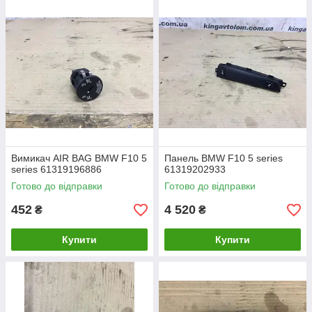
Вимикач AIR BAG BMW F10 5
Панель BMW F10 5 series
series 61319196886
61319202933
Готово до відправки
Готово до відправки
452
4 520
₴
₴
Купити
Купити