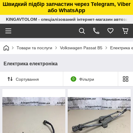
Швидкий підбір запчастин через Telegram, Viber
або WhatsApp
KINGAVTOLOM - спеціалізований інтернет-магазин автозап
Товари та послуги
Volkswagen Passat B5
Електрика 
Електрика електроніка
Сортування
0
Фільтри