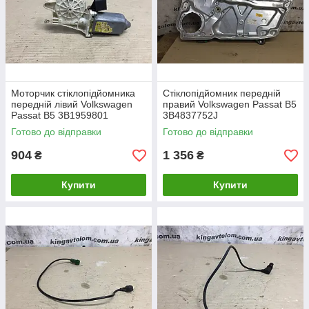
Моторчик стіклопідйомника
Стіклопідйомник передній
передній лівий Volkswagen
правий Volkswagen Passat B5
Passat B5 3B1959801
3B4837752J
Готово до відправки
Готово до відправки
904
1 356
₴
₴
Купити
Купити