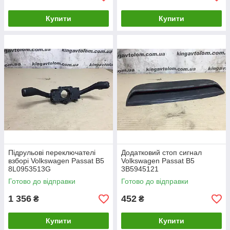
Купити
Купити
Підрульові переключателі
Додатковий стоп сигнал
взборі Volkswagen Passat B5
Volkswagen Passat B5
8L0953513G
3B5945121
Готово до відправки
Готово до відправки
1 356
452
₴
₴
Купити
Купити