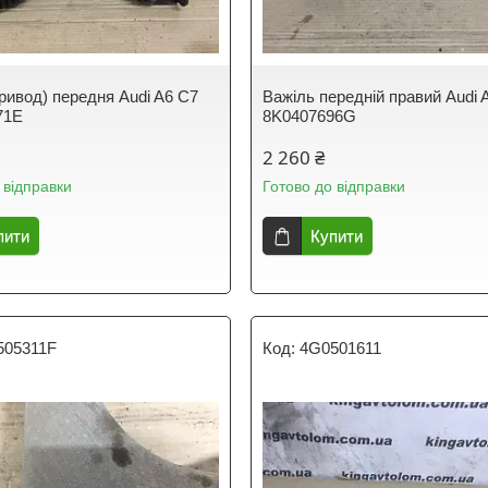
привод) передня Audi A6 C7
Важіль передній правий Audi 
71E
8K0407696G
2 260 ₴
 відправки
Готово до відправки
пити
Купити
505311F
4G0501611