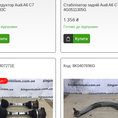
едуктор Audi A6 C7
Стабілізатор задній Audi A6 C
83C
4G0511305G
1 356 ₴
 відправки
Готово до відправки
пити
Купити
407271E
8K0407696G
ал✅