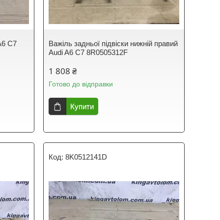
A6 C7
Важіль задньої підвіски нижній правий
Audi A6 C7 8R0505312F
1 808 ₴
Готово до відправки
Купити
8K0512141D