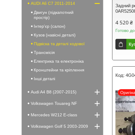
AUDI A6 C7 2011-2014
Задний р
0AR5250
Двигун (підкапотний
простір)
4 520 ₴
Інтер'єр (салон)
Готово до
Кузов (навісні деталі)
Підвіска та деталі ходової
Ку
Трансмісія
Електрика та електроніка
Кронштейни та кріплення
4G0
Інші деталі
Audi A4 B8 (2007-2015)
Оригін
Volkswagen Touareg NF
Mercedes W212 E-class
Volkswagen Golf 5 2003-2009