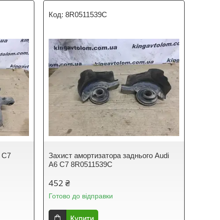
8R0511539C
 C7
Захист амортизатора заднього Audi
A6 C7 8R0511539C
452 ₴
Готово до відправки
Купити