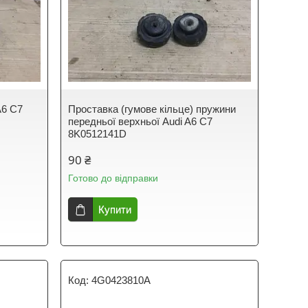
A6 C7
Проставка (гумове кільце) пружини
передньої верхньої Audi A6 C7
8K0512141D
90 ₴
Готово до відправки
Купити
4G0423810A