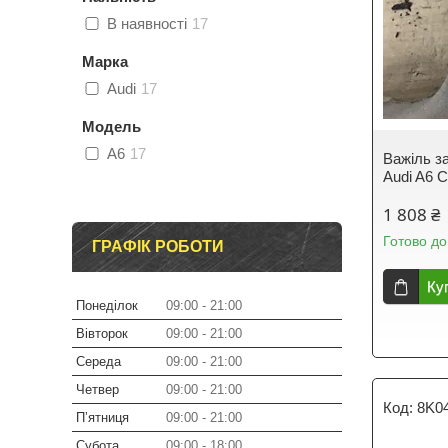
В наявності
17
Марка
Audi
17
Модель
A6
17
Важіль за
Audi A6 
1 808 ₴
Готово до
ГРАФІК РОБОТИ
Ку
Понеділок
09:00
21:00
Вівторок
09:00
21:00
Середа
09:00
21:00
Четвер
09:00
21:00
8K0
Пʼятниця
09:00
21:00
Субота
09:00
18:00