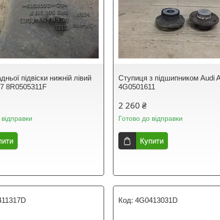
дньої підвіски нижній лівий
Ступиця з підшипником Audi 
C7 8R0505311F
4G0501611
2 260 ₴
 відправки
Готово до відправки
пити
Купити
411317D
4G0413031D