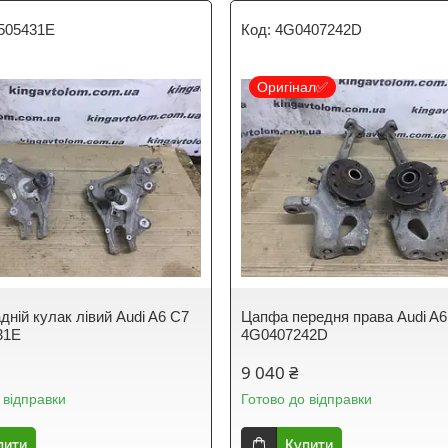
505431E
4G0407242D
Оригінал✅
дній кулак лівий Audi A6 C7
Цапфа передня права Audi A6
31E
4G0407242D
9 040 ₴
 відправки
Готово до відправки
пити
Купити