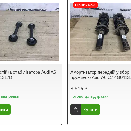
Оригінал✅
тійка стабілізатора Audi A6
Амортизатор передній у зборі
11317D
пружиною Audi A6 C7 4G0413
3 616 ₴
 відправки
Готово до відправки
пити
Купити