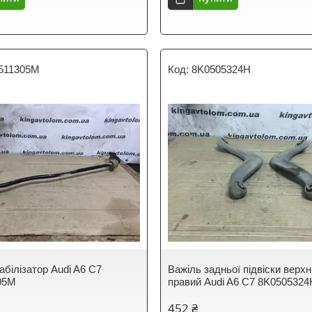
511305M
8K0505324H
абілізатор Audi A6 C7
Важіль задньої підвіски верхн
05M
правий Audi A6 C7 8K0505324
452 ₴