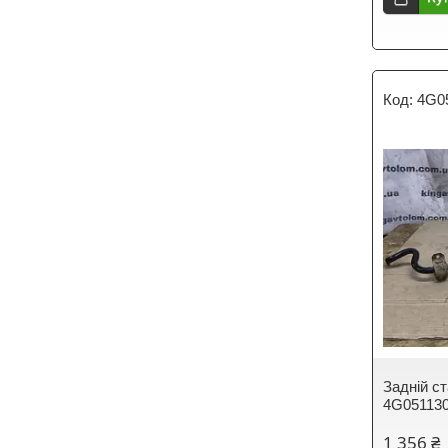
4G0
Задній ст
4G05113
1 356 ₴