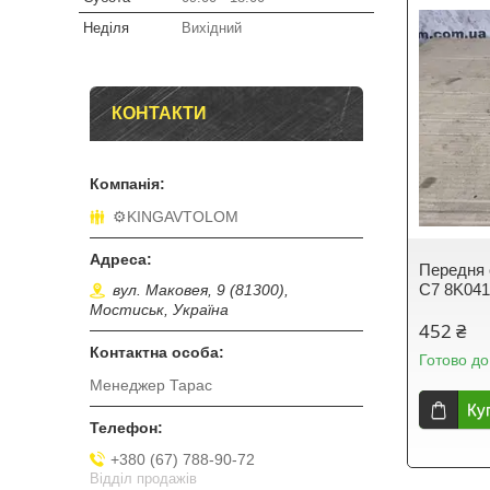
Неділя
Вихідний
КОНТАКТИ
⚙️KINGAVTOLOM
Передня с
C7 8K04
вул. Маковея, 9 (81300),
Мостиськ, Україна
452 ₴
Готово до
Менеджер Тарас
Ку
+380 (67) 788-90-72
Відділ продажів