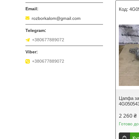
4G0
rozborkalom@gmail.com
+380677889072
+380677889072
Цапфа за
4G05054
2 260 ₴
Готово до
Ку