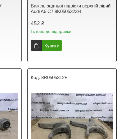
7
Важіль задньої підвіски верхній лівий
Audi A6 C7 8K0505323H
452 ₴
Готово до відправки
Купити
8R0505312F