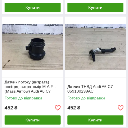
Купити
Купити
Датчик потоку (витрата)
повітря, витратомір M.A.F. -
Датчик ТНВД Audi A6 C7
(Mass Airflow) Audi A6 C7
059130299AC
059906461N
Готово до відправки
Готово до відправки
452
452
₴
₴
Купити
Купити