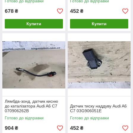
Готово до відправки
Готово до відправки
678
452
₴
₴
Купити
Купити
Лямбда-зонд, датчик кисню
до каталізатора Audi A6 C7
Датчик тиску наддуву Audi A6
070906262B
C7 03G906051E
Готово до відправки
Готово до відправки
904
452
₴
₴