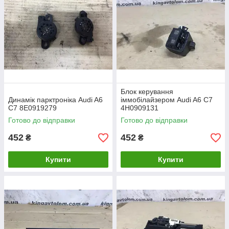
Блок керування
Динамік парктроніка Audi A6
іммобілайзером Audi A6 C7
C7 8E0919279
4H0909131
Готово до відправки
Готово до відправки
452
452
₴
₴
Купити
Купити