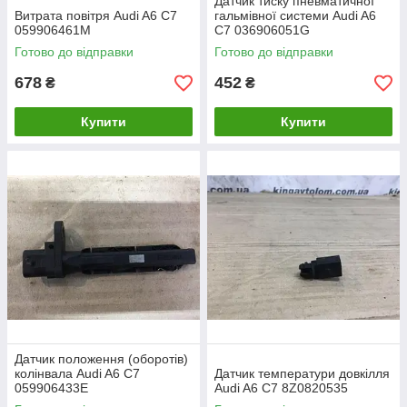
Датчик тиску пневматичної
Витрата повітря Audi A6 C7
гальмівної системи Audi A6
059906461M
C7 036906051G
Готово до відправки
Готово до відправки
678
452
₴
₴
Купити
Купити
Датчик положення (оборотів)
колінвала Audi A6 C7
Датчик температури довкілля
059906433E
Audi A6 C7 8Z0820535