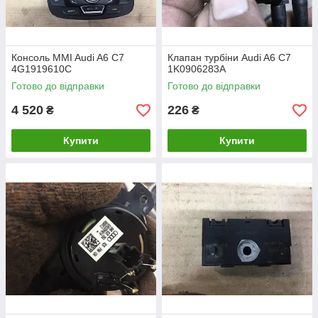
Консоль MMI Audi A6 C7
Клапан турбіни Audi A6 C7
4G1919610C
1K0906283A
Готово до відправки
Готово до відправки
4 520
226
₴
₴
Купити
Купити