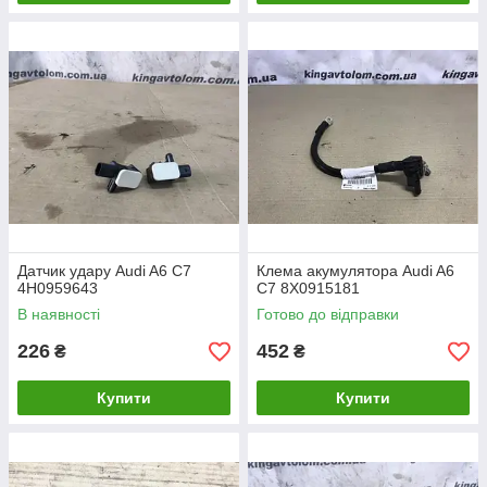
Датчик удару Audi A6 C7
Клема акумулятора Audi A6
4H0959643
C7 8X0915181
В наявності
Готово до відправки
226
452
₴
₴
Купити
Купити