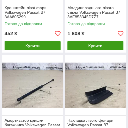
Кронштейн лівої фари
Молдинг заднього лівого
Volkswagen Passat B7
стікла Volkswagen Passat B7
3AA805299
3AF853345D7Z7
Готово до відправки
Готово до відправки
452
1 808
₴
₴
Купити
Купити
Амортизатор кришки
Накладка лівого фонаря
багажника Volkswagen Passat
Volkswagen Passat B7