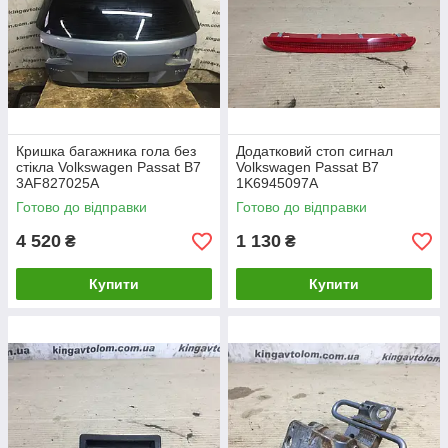
Кришка багажника гола без
Додатковий стоп сигнал
стікла Volkswagen Passat B7
Volkswagen Passat B7
3AF827025A
1K6945097A
Готово до відправки
Готово до відправки
4 520
1 130
₴
₴
Купити
Купити