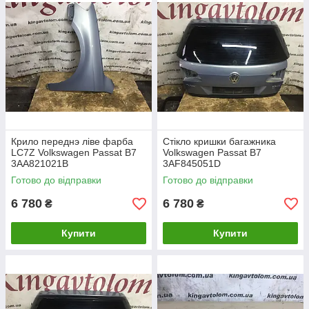
Крило переднэ ліве фарба
Стікло кришки багажника
LC7Z Volkswagen Passat B7
Volkswagen Passat B7
3AA821021B
3AF845051D
Готово до відправки
Готово до відправки
6 780
6 780
₴
₴
Купити
Купити