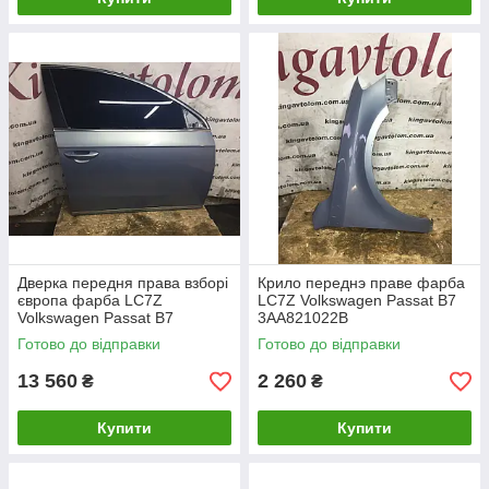
Дверка передня права взборі
Крило переднэ праве фарба
європа фарба LC7Z
LC7Z Volkswagen Passat B7
Volkswagen Passat B7
3AA821022B
3AA831056
Готово до відправки
Готово до відправки
13 560
2 260
₴
₴
Купити
Купити