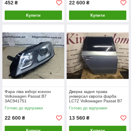
452
22 600
₴
₴
Купити
Купити
Фара ліва взборі ксенон
Дверка задня права
Volkswagen Passat B7
універсал європа фарба
3AC941751
LC7Z Volkswagen Passat B7
3AF833056
Готово до відправки
Готово до відправки
22 600
13 560
₴
₴
Купити
Купити