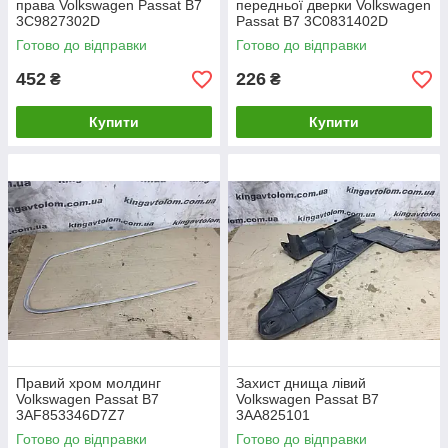
права Volkswagen Passat B7
передньої дверки Volkswagen
3C9827302D
Passat B7 3C0831402D
Готово до відправки
Готово до відправки
452
226
₴
₴
Купити
Купити
Правий хром молдинг
Захист днища лівий
Volkswagen Passat B7
Volkswagen Passat B7
3AF853346D7Z7
3AA825101
Готово до відправки
Готово до відправки