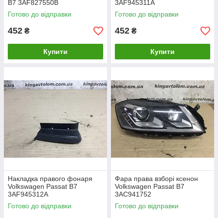
B7 3AF827550B
3AF945311A
Готово до відправки
Готово до відправки
452
452
₴
₴
Купити
Купити
Накладка правого фонаря
Фара права взборі ксенон
Volkswagen Passat B7
Volkswagen Passat B7
3AF945312A
3AC941752
Готово до відправки
Готово до відправки