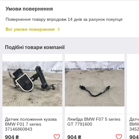
Умови повернення
Повернення товару впродовж 14 днів за рахунок покупця
Всі умови повернення
Подібні товари компанії
Датчик положення кузова
Лямбда BMW F07 5 series
Датч
BMW F01 7 series
GT 7791600
BMW 
37146860843
345
904
904
904
₴
₴