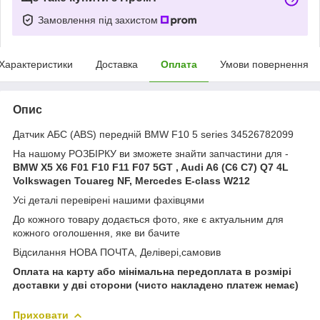
Замовлення під захистом
Характеристики
Доставка
Оплата
Умови повернення
Опис
Датчик АБС (ABS) передній BMW F10 5 series 34526782099
На нашому РОЗБІРКУ ви зможете знайти запчастини для -
BMW X5 X6 F01 F10 F11 F07 5GT , Audi A6 (C6 C7) Q7 4L
Volkswagen Touareg NF, Mercedes Е-class W212
Усі деталі перевірені нашими фахівцями
До кожного товару додається фото, яке є актуальним для
кожного оголошення, яке ви бачите
Відсилання НОВА ПОЧТА, Делівері,самовив
Оплата на карту або мінімальна передоплата в розмірі
доставки у дві сторони (чисто накладено платеж немає)
Приховати