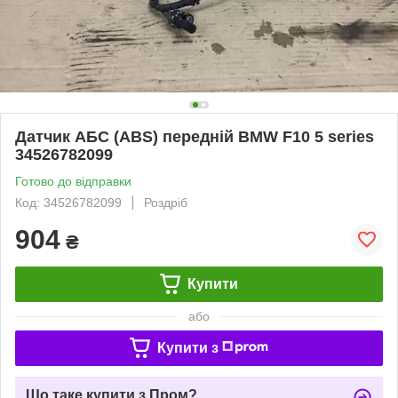
Датчик АБС (ABS) передній BMW F10 5 series
34526782099
Готово до відправки
Код: 34526782099
Роздріб
904
₴
Купити
або
Купити з
Що таке купити з Пром?