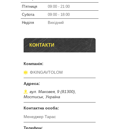
Пʼятниця
09:00
21:00
Субота
09:00
18:00
Неділя
Вихідний
КОНТАКТИ
⚙️KINGAVTOLOM
вул. Маковея, 9 (81300),
Мостиськ, Україна
Менеджер Тарас