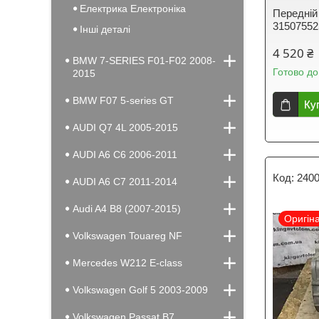
Електрика Електроніка
Передній
31507552
Інші деталі
4 520 ₴
BMW 7-SERIES F01-F02 2008-
Готово до
2015
BMW F07 5-series GT
Ку
AUDI Q7 4L 2005-2015
AUDI A6 C6 2006-2011
240
AUDI A6 C7 2011-2014
Audi A4 B8 (2007-2015)
Оригін
Volkswagen Touareg NF
Mercedes W212 E-class
Volkswagen Golf 5 2003-2009
Volkswagen Passat B7