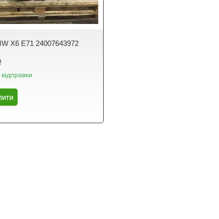
W X6 E71 24007643972
₴
 відправки
пити