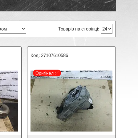
27107610586
Оригінал ✅