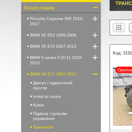
ТРАНС
Каталог товарів
Porsche Cayenne 958 2010-
2017
BMW X5 E53 1999-2006
BMW X5 E70 2007-2013
315
BMW 5-series F10-11 2010-
2013
Оригін
BMW X6 E71 2007-2012
Двигун і підкапотний
простір
Інтер'єр салон
Кузов
Підвіска і рульове
управління
Трансмісія