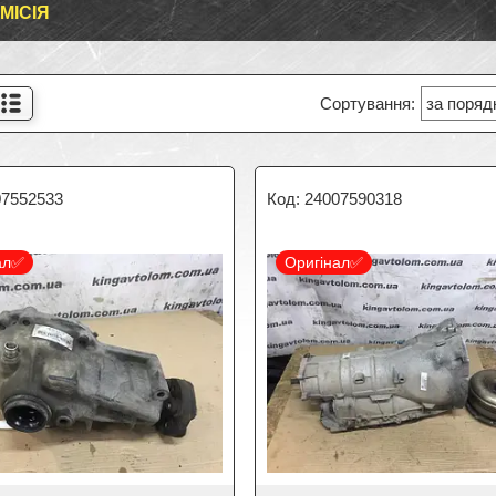
МІСІЯ
07552533
24007590318
ал✅
Оригінал✅