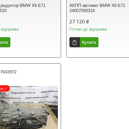
 редуктор BMW X6 E71
АКПП автомат BMW X6 E71
533
24007590318
27 120 ₴
 відправки
Готово до відправки
пити
Купити
07643972
ал ✅