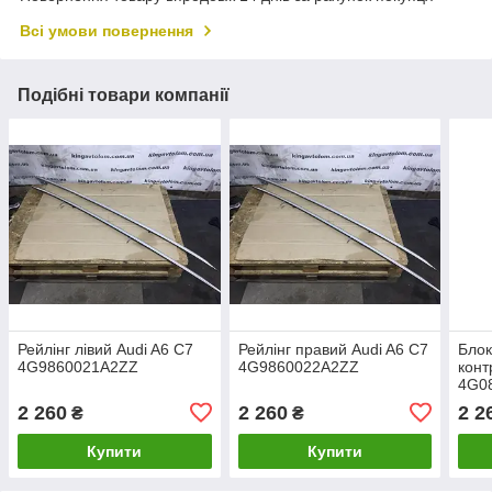
Всі умови повернення
Подібні товари компанії
Рейлінг лівий Audi A6 C7
Рейлінг правий Audi A6 C7
Блок
4G9860021A2ZZ
4G9860022A2ZZ
конт
4G0
2 260
2 260
2 2
₴
₴
Купити
Купити