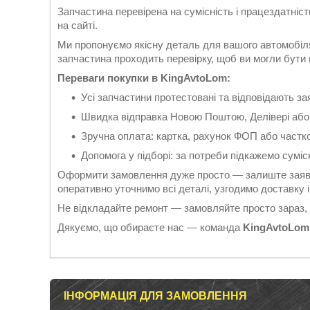
Запчастина перевірена на сумісність і працездатніс
на сайті.
Ми пропонуємо якісну деталь для вашого автомобіля
запчастина проходить перевірку, щоб ви могли бути вп
Переваги покупки в KingAvtoLom:
Усі запчастини протестовані та відповідають 
Швидка відправка Новою Поштою, Делівері або
Зручна оплата: картка, рахунок ФОП або частк
Допомога у підборі: за потреби підкажемо суміс
Оформити замовлення дуже просто — залиште заявк
оперативно уточнимо всі деталі, узгодимо доставку
Не відкладайте ремонт — замовляйте просто зараз,
Дякуємо, що обираєте нас — команда
KingAvtoLom
ІНФОРМАЦІЯ ДЛЯ ЗАМОВЛЕННЯ