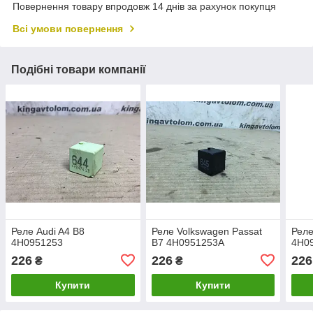
Повернення товару впродовж 14 днів за рахунок покупця
Всі умови повернення
Подібні товари компанії
Реле Audi A4 B8
Реле Volkswagen Passat
Реле
4H0951253
B7 4H0951253A
4H0
226
226
226
₴
₴
Купити
Купити