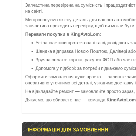
Запчастина перевірена на сумісність і працездатніс
на сайті.
Ми пропонуємо якісну деталь для вашого автомобіля
запчастина проходить перевірку, щоб ви могли бути вп
Переваги покупки в KingAvtoLom:
Усі запчастини протестовані та відповідають 
Швидка відправка Новою Поштою, Делівері або
Зручна оплата: картка, рахунок ФОП або частк
Допомога у підборі: за потреби підкажемо суміс
Оформити замовлення дуже просто — залиште заявк
оперативно уточнимо всі деталі, узгодимо доставку
Не відкладайте ремонт — замовляйте просто зараз,
Дякуємо, що обираєте нас — команда
KingAvtoLom
ІНФОРМАЦІЯ ДЛЯ ЗАМОВЛЕННЯ