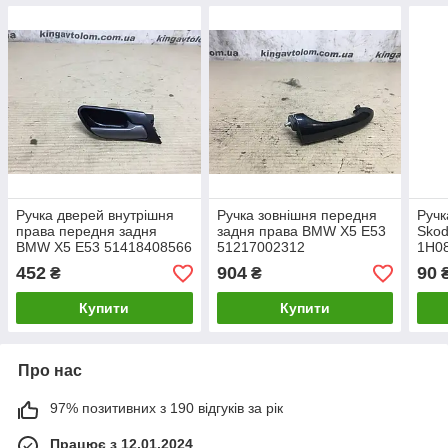
Ручка дверей внутрішня
Ручка зовнішня передня
Ручк
права передня задня
задня права BMW X5 E53
Skod
BMW X5 E53 51418408566
51217002312
1H0
452
904
90
₴
₴
Купити
Купити
Про нас
97% позитивних з 190 відгуків за рік
Працює з 12.01.2024