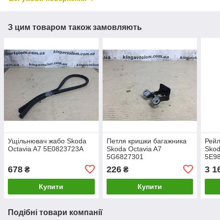
З цим товаром також замовляють
Ущільнювач жабо Skoda
Петля кришки багажника
Рейл
Octavia A7 5E0823723A
Skoda Octavia A7
Skod
5G6827301
5E9
678
226
3 1
₴
₴
Купити
Купити
Подібні товари компанії