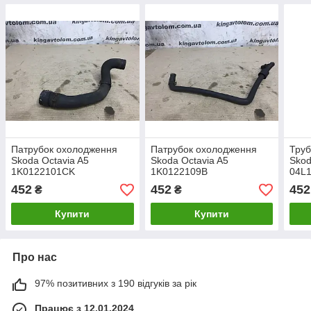
Патрубок охолодження
Патрубок охолодження
Труб
Skoda Octavia A5
Skoda Octavia A5
Skod
1K0122101CK
1K0122109B
04L
452
452
452
₴
₴
Купити
Купити
Про нас
97% позитивних з 190 відгуків за рік
Працює з 12.01.2024