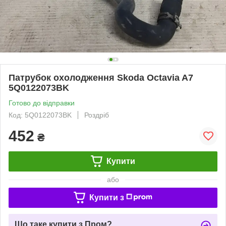
Патрубок охолодження Skoda Octavia A7
5Q0122073BK
Готово до відправки
Код: 5Q0122073BK
Роздріб
452
₴
Купити
або
Купити з
Що таке купити з Пром?