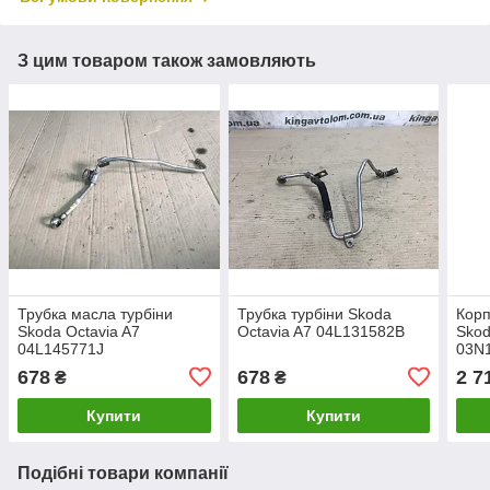
З цим товаром також замовляють
Трубка масла турбіни
Трубка турбіни Skoda
Корп
Skoda Octavia A7
Octavia A7 04L131582B
Skod
04L145771J
03N
678
678
2 7
₴
₴
Купити
Купити
Подібні товари компанії