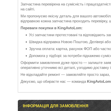
Запчастина перевірена на сумісність і працездатніс
на сайті.
Ми пропонуємо якісну деталь для вашого автомобіля
відправкою кожна запчастина проходить перевірку, що
Переваги покупки в KingAvtoLom:
Усі запчастини протестовані та відповідають 
Швидка відправка Новою Поштою, Делівері або
Зручна оплата: картка, рахунок ФОП або частк
Допомога у підборі: за потреби підкажемо суміс
Оформити замовлення дуже просто — залиште заявк
оперативно уточнимо всі деталі, узгодимо доставку
Не відкладайте ремонт — замовляйте просто зараз,
Дякуємо, що обираєте нас — команда
KingAvtoLom
ІНФОРМАЦІЯ ДЛЯ ЗАМОВЛЕННЯ