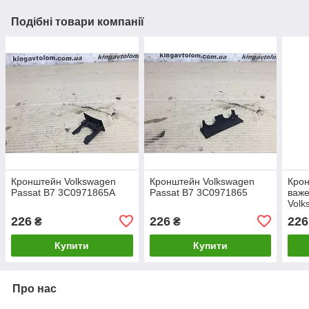
Подібні товари компанії
Кронштейн Volkswagen
Кронштейн Volkswagen
Крон
Passat B7 3C0971865A
Passat B7 3C0971865
важе
Volk
1K0
226
226
226
₴
₴
Купити
Купити
Про нас