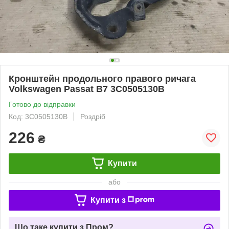
Кронштейн продольного правого ричага
Volkswagen Passat B7 3C0505130B
Готово до відправки
Код: 3C0505130B
Роздріб
226
₴
Купити
або
Купити з
Що таке купити з Пром?