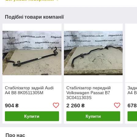
Подібні товари компанії
Стабілізатор задній Audi
Стабілізатор передній
Задн
A4 B8 8K0511305M
Volkswagen Passat B7
A4 
3C0411303S
904
2 260
678
₴
₴
Купити
Купити
Про нас