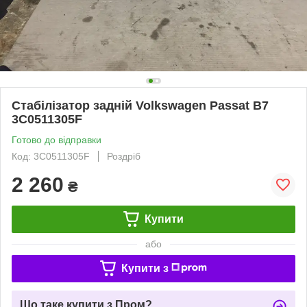
Стабілізатор задній Volkswagen Passat B7
3C0511305F
Готово до відправки
Код: 3C0511305F
Роздріб
2 260
₴
Купити
або
Купити з
Що таке купити з Пром?