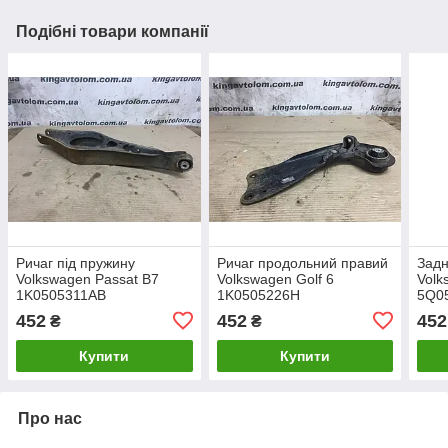
Подібні товари компанії
Ричаг під пружину
Ричаг продольний правий
Задн
Volkswagen Passat B7
Volkswagen Golf 6
Volk
1K0505311AB
1K0505226H
5Q0
452
452
452
₴
₴
Купити
Купити
Про нас