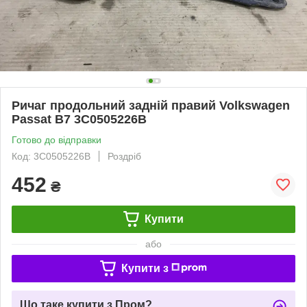
Ричаг продольний задній правий Volkswagen
Passat B7 3C0505226B
Готово до відправки
Код: 3C0505226B
Роздріб
452
₴
Купити
або
Купити з
Що таке купити з Пром?