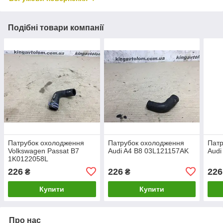
Подібні товари компанії
Патрубок охолодження
Патрубок охолодження
Патр
Volkswagen Passat B7
Audi A4 B8 03L121157AK
Audi
1K0122058L
226
226
226
₴
₴
Купити
Купити
Про нас