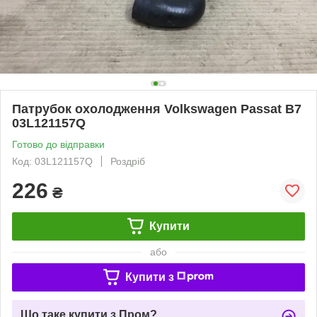
Патрубок охолодження Volkswagen Passat B7
03L121157Q
Готово до відправки
Код: 03L121157Q
Роздріб
226
₴
Купити
або
Купити з
Що таке купити з Пром?