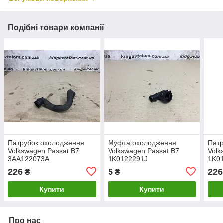
Подібні товари компанії
Патрубок охолодження
Муфта охолодження
Патр
Volkswagen Passat B7
Volkswagen Passat B7
Volk
3AA122073A
1K0122291J
1K0
226
5
226
₴
₴
Купити
Купити
Про нас