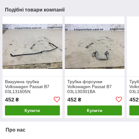
Подібні товари компанії
Вакуумна трубка
Трубка форсунки
Труб
Volkswagen Passat B7
Volkswagen Passat B7
Volk
03L131605N
03L130301BA
03L
452
452
452
₴
₴
Купити
Купити
Про нас