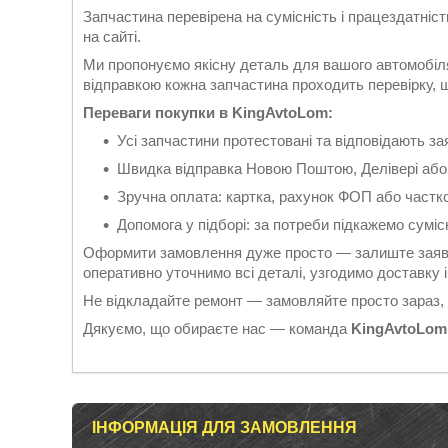
Запчастина перевірена на сумісність і працездатніс
на сайті.
Ми пропонуємо якісну деталь для вашого автомобіля
відправкою кожна запчастина проходить перевірку, що
Переваги покупки в KingAvtoLom:
Усі запчастини протестовані та відповідають 
Швидка відправка Новою Поштою, Делівері або
Зручна оплата: картка, рахунок ФОП або частк
Допомога у підборі: за потреби підкажемо суміс
Оформити замовлення дуже просто — залиште заявк
оперативно уточнимо всі деталі, узгодимо доставку
Не відкладайте ремонт — замовляйте просто зараз,
Дякуємо, що обираєте нас — команда
KingAvtoLom
ІНФОРМАЦІЯ ДЛЯ ЗАМОВЛЕННЯ