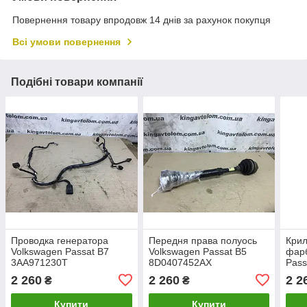
Повернення товару впродовж 14 днів за рахунок покупця
Всі умови повернення
Подібні товари компанії
Проводка генератора
Передня права полуось
Крил
Volkswagen Passat B7
Volkswagen Passat B5
фар
3AA971230T
8D0407452AX
Pass
2 260
2 260
2 2
₴
₴
Купити
Купити