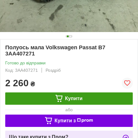
Полуось мала Volkswagen Passat B7
3AA407271
Готово до відправки
Код: 3AA407271
Роздріб
2 260
₴
Купити
або
Купити з
Що таке купити з Пром?