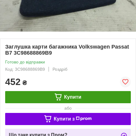
Заглушка карти багажника Volkswagen Passat
B7 3C98688869B9
Готово до відправки
Код: 3C98688869B9
Роздріб
452
₴
Купити
або
Купити з
Що таке купити з Пром?