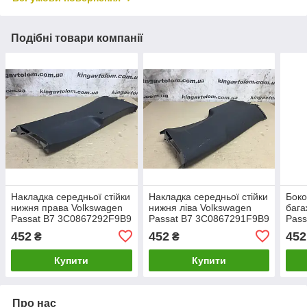
Подібні товари компанії
Накладка середньої стійки
Накладка середньої стійки
Боко
нижня права Volkswagen
нижня ліва Volkswagen
бага
Passat B7 3C0867292F9B9
Passat B7 3C0867291F9B9
Pass
452
452
452
₴
₴
Купити
Купити
Про нас