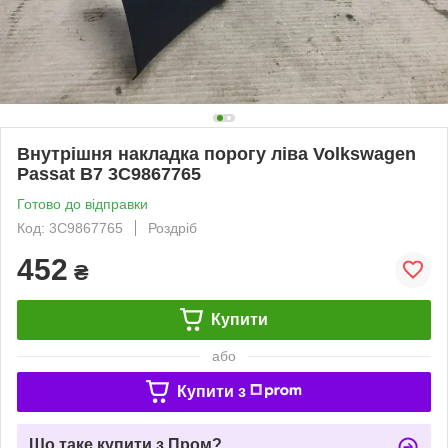
Внутрішня накладка порогу ліва Volkswagen
Passat B7 3C9867765
Готово до відправки
Код: 3C9867765
Роздріб
452
₴
Купити
або
Купити з
Що таке купити з Пром?