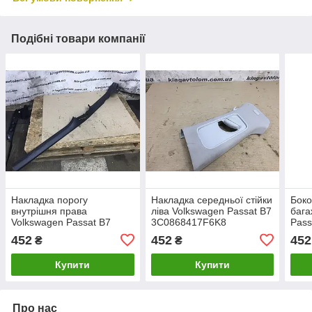
Подібні товари компанії
Накладка порогу
Накладка середньої стійки
Боко
внутрішня права
ліва Volkswagen Passat B7
бага
Volkswagen Passat B7
3C0868417F6K8
Pass
3C0853370
452
452
452
₴
₴
Купити
Купити
Про нас