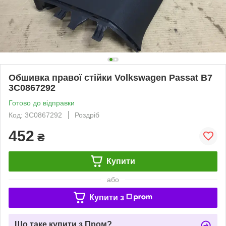
Обшивка правої стійки Volkswagen Passat B7
3C0867292
Готово до відправки
Код: 3C0867292
Роздріб
452
₴
Купити
або
Купити з
Що таке купити з Пром?