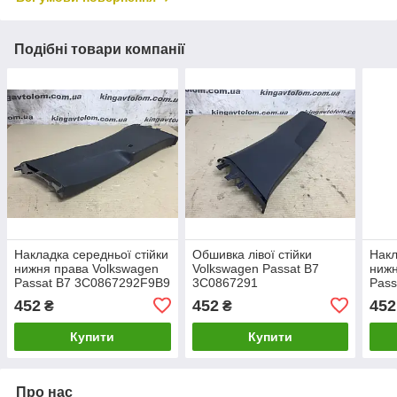
Подібні товари компанії
Накладка середньої стійки
Обшивка лівої стійки
Накл
нижня права Volkswagen
Volkswagen Passat B7
нижн
Passat B7 3C0867292F9B9
3C0867291
Pass
452
452
452
₴
₴
Купити
Купити
Про нас