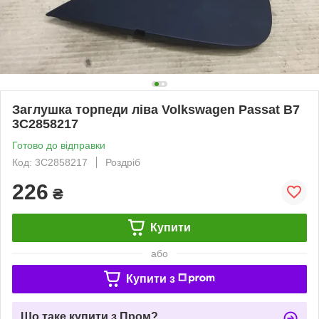
Заглушка торпеди ліва Volkswagen Passat B7
3C2858217
Готово до відправки
Код: 3C2858217
Роздріб
226
₴
Купити
або
Купити з
Що таке купити з Пром?