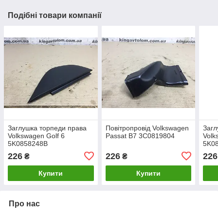
Подібні товари компанії
Заглушка торпеди права
Повітропровід Volkswagen
Загл
Volkswagen Golf 6
Passat B7 3C0819804
Volk
5K0858248B
5K0
226
226
226
₴
₴
Купити
Купити
Про нас