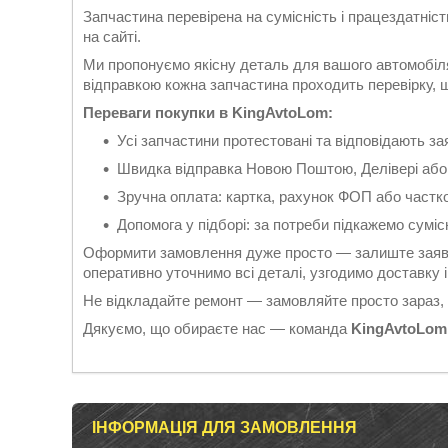
Запчастина перевірена на сумісність і працездатніс
на сайті.
Ми пропонуємо якісну деталь для вашого автомобіля
відправкою кожна запчастина проходить перевірку, що
Переваги покупки в KingAvtoLom:
Усі запчастини протестовані та відповідають 
Швидка відправка Новою Поштою, Делівері або
Зручна оплата: картка, рахунок ФОП або частк
Допомога у підборі: за потреби підкажемо суміс
Оформити замовлення дуже просто — залиште заявк
оперативно уточнимо всі деталі, узгодимо доставку
Не відкладайте ремонт — замовляйте просто зараз,
Дякуємо, що обираєте нас — команда
KingAvtoLom
ІНФОРМАЦІЯ ДЛЯ ЗАМОВЛЕННЯ