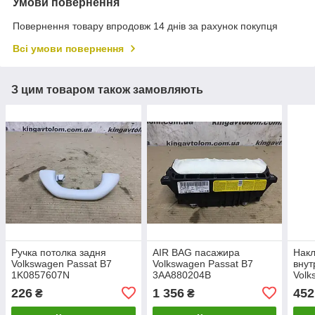
Умови повернення
Повернення товару впродовж 14 днів за рахунок покупця
Всі умови повернення
З цим товаром також замовляють
Ручка потолка задня
AIR BAG пасажира
Накл
Volkswagen Passat B7
Volkswagen Passat B7
внут
1K0857607N
3AA880204B
Volk
3C0
226
1 356
452
₴
₴