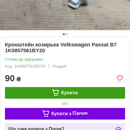
Кронштейн козирька Volkswagen Passat B7
1K0857561BY20
Готово до відправки
Код: 1K0857561BY20
Роздріб
90
₴
Купити
або
Купити з
Що таке купити з Пром?