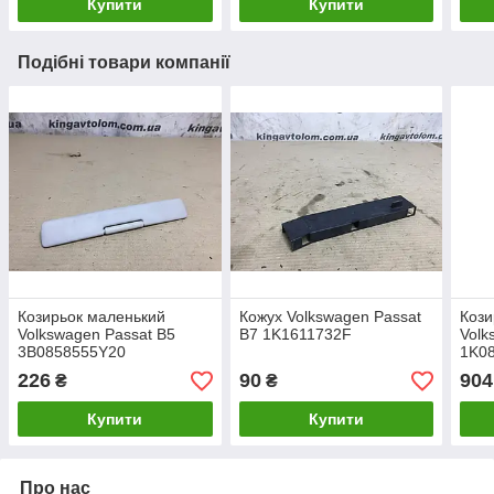
Купити
Купити
Подібні товари компанії
Козирьок маленький
Кожух Volkswagen Passat
Кози
Volkswagen Passat B5
B7 1K1611732F
Volk
3B0858555Y20
1K0
226
90
904
₴
₴
Купити
Купити
Про нас