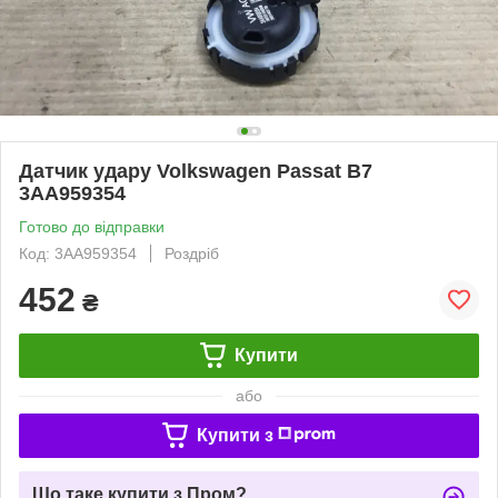
Датчик удару Volkswagen Passat B7
3AA959354
Готово до відправки
Код: 3AA959354
Роздріб
452
₴
Купити
або
Купити з
Що таке купити з Пром?