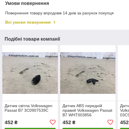
Умови повернення
Повернення товару впродовж 14 днів за рахунок покупця
Всі умови повернення
Подібні товари компанії
Датчик світла Volkswagen
Датчик ABS передній
Датч
Passat B7 3C0907539C
правий Volkswagen Passat
Volk
B7 WHT003856
03C
452
452
452
₴
₴