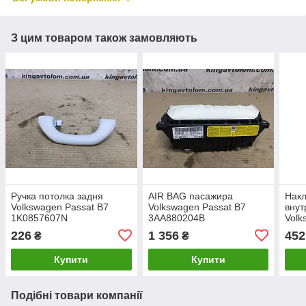
З цим товаром також замовляють
Ручка потолка задня
AIR BAG пасажира
Накл
Volkswagen Passat B7
Volkswagen Passat B7
внут
1K0857607N
3AA880204B
Volk
3C0
226
1 356
452
₴
₴
Купити
Купити
Подібні товари компанії