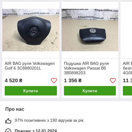
AIR BAG руля Volkswagen
Подушка AIR BAG руля
AIR 
Golf 6 3C8880201L
Volkswagen Passat B5
безп
3B0898203
4G0
4 520
1 356
11 
₴
₴
Купити
Купити
Про нас
97% позитивних з 190 відгуків за рік
Працює з 12.01.2024