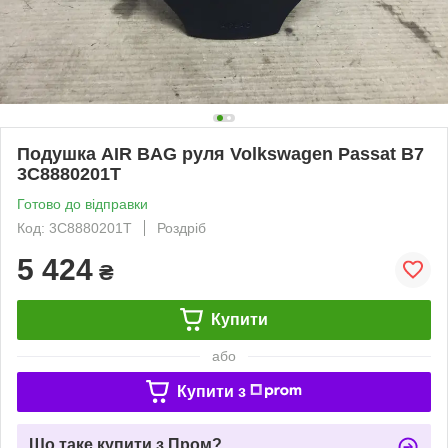
Подушка AIR BAG руля Volkswagen Passat B7
3C8880201T
Готово до відправки
Код: 3C8880201T
Роздріб
5 424
₴
Купити
або
Купити з
Що таке купити з Пром?