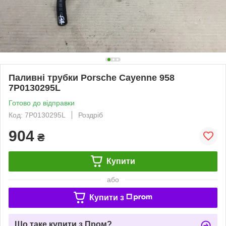
Паливні трубки Porsche Cayenne 958
7P0130295L
Готово до відправки
Код: 7P0130295L
Роздріб
904
₴
Купити
або
Купити з
Що таке купити з Пром?