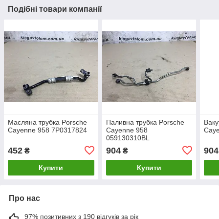
Подібні товари компанії
Масляна трубка Porsche
Паливна трубка Porsche
Ваку
Cayenne 958 7P0317824
Cayenne 958
Cay
059130310BL
452
904
904
₴
₴
Купити
Купити
Про нас
97% позитивних з 190 відгуків за рік