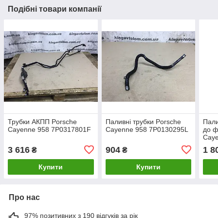
Подібні товари компанії
Трубки АКПП Porsche
Паливні трубки Porsche
Пали
Cayenne 958 7P0317801F
Cayenne 958 7P0130295L
до ф
Cay
059
3 616
904
1 8
₴
₴
Купити
Купити
Про нас
97% позитивних з 190 відгуків за рік