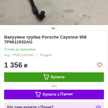
Вакуумна трубка Porsche Cayenne 958
7P0611932AG
Готово до відправки
Код: 7P0611932AG
Роздріб
1 356
₴
Купити
або
Купити з
Що таке купити з Пром?