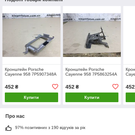
Кронштейн Porsche
Кронштейн Porsche
Крон
Cayenne 958 7P5907348A
Cayenne 958 7P5863254A
Cay
452
452
452
₴
₴
Купити
Купити
Про нас
97% позитивних з 190 відгуків за рік