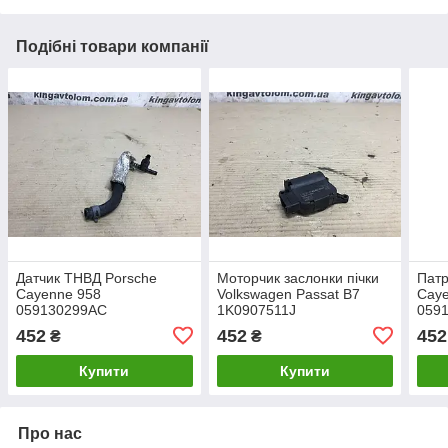
Подібні товари компанії
Датчик ТНВД Porsche
Моторчик заслонки пічки
Патр
Cayenne 958
Volkswagen Passat B7
Cay
059130299AC
1K0907511J
059
452
452
452
₴
₴
Купити
Купити
Про нас