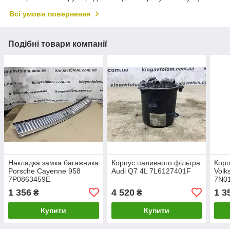
Всі умови повернення
Подібні товари компанії
Накладка замка багажника
Корпус паливного фільтра
Корп
Porsche Cayenne 958
Audi Q7 4L 7L6127401F
Volk
7P0863459E
7N0
1 356
4 520
1 3
₴
₴
Купити
Купити