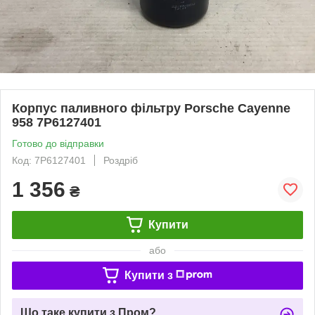
Корпус паливного фільтру Porsche Cayenne
958 7P6127401
Готово до відправки
Код: 7P6127401
Роздріб
1 356
₴
Купити
або
Купити з
Що таке купити з Пром?