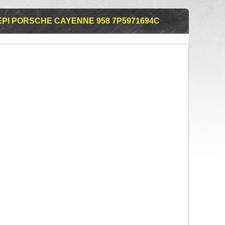
РІ PORSCHE CAYENNE 958 7P5971694C