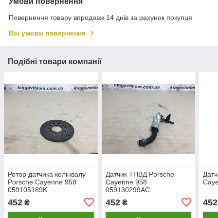
Умови повернення
Повернення товару впродовж 14 днів за рахунок покупця
Всі умови повернення
Подібні товари компанії
Ротор датчика колінвалу
Датчик ТНВД Porsche
Датч
Porsche Cayenne 958
Cayenne 958
Cay
059105189K
059130299AC
452
452
452
₴
₴