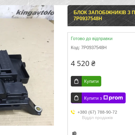
БЛОК ЗАПОБІЖНИКІВ З 
7P0937548H
Готово до відправки
Код:
7P0937548H
4 520 ₴
Купити
Купити з
+380 (67) 788-90-72
Відділ продажів