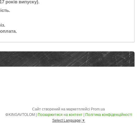
7 років випуску).
ість.
із.
оплата.
Сайт створений на маркетплейсі
Prom.ua
⚙️KINGAVTOLOM |
Поскаржитися на контент
|
Політика конфіденційності
Select Language
▼