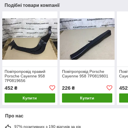
Подібні товари компанії
Повітропровід правий
Повітропровід Porsche
Пові
Porsche Cayenne 958
Cayenne 958 7P0819801
Cay
7P0819656
452
226
452
₴
₴
Купити
Купити
Про нас
97% позитивних з 190 відгуків за рік