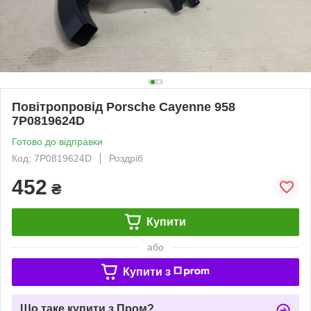
Повітропровід Porsche Cayenne 958
7P0819624D
Готово до відправки
Код: 7P0819624D
Роздріб
452
₴
Купити
або
Купити з
Що таке купити з Пром?