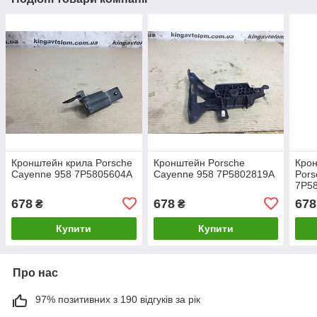
Кронштейн крила Porsche
Кронштейн Porsche
Кро
Cayenne 958 7P5805604A
Cayenne 958 7P5802819A
Pors
7P5
678
678
678
₴
₴
Купити
Купити
Про нас
97% позитивних з 190 відгуків за рік