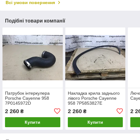
Всі умови повернення
Подібні товари компанії
Патрубок інтеркулера
Накладка крила заднього
Лючо
Porsche Cayenne 958
лівого Porsche Cayenne
Cay
7P0145972D
958 7P5853827E
2 260
2 260
2 2
₴
₴
Купити
Купити