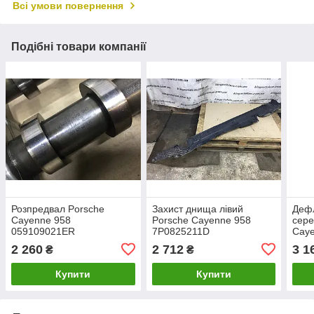
Всі умови повернення
Подібні товари компанії
Розпредвал Porsche
Захист днища лівий
Деф
Cayenne 958
Porsche Cayenne 958
сере
059109021ER
7P0825211D
Cay
958
2 260
2 712
3 1
₴
₴
Купити
Купити