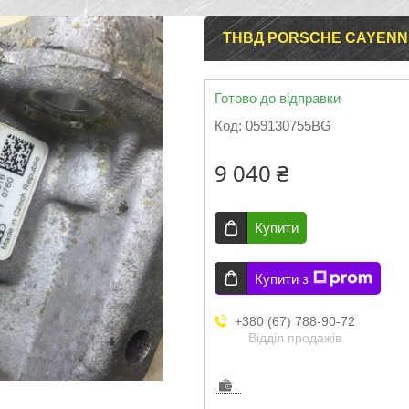
ТНВД PORSCHE CAYENNE
Готово до відправки
Код:
059130755BG
9 040 ₴
Купити
Купити з
+380 (67) 788-90-72
Відділ продажів