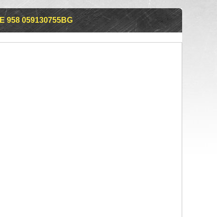
 958 059130755BG