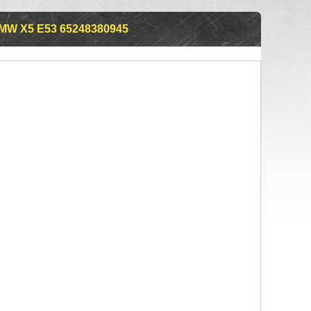
W X5 E53 65248380945