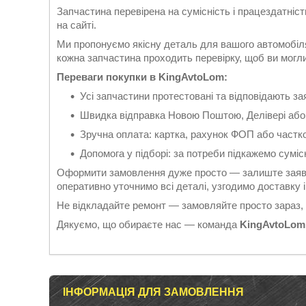
Запчастина перевірена на сумісність і працездатніс
на сайті.
Ми пропонуємо якісну деталь для вашого автомобіл
кожна запчастина проходить перевірку, щоб ви могли б
Переваги покупки в KingAvtoLom:
Усі запчастини протестовані та відповідають 
Швидка відправка Новою Поштою, Делівері або
Зручна оплата: картка, рахунок ФОП або частк
Допомога у підборі: за потреби підкажемо суміс
Оформити замовлення дуже просто — залиште заявк
оперативно уточнимо всі деталі, узгодимо доставку
Не відкладайте ремонт — замовляйте просто зараз,
Дякуємо, що обираєте нас — команда
KingAvtoLom
ІНФОРМАЦІЯ ДЛЯ ЗАМОВЛЕННЯ