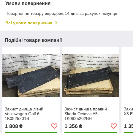
Умови повернення
Повернення товару впродовж 14 днів за рахунок покупця
Всі умови повернення
Подібні товари компанії
Захист днища лівий
Захист днища правий
Захи
Volkswagen Golf 6
Skoda Octavia A5
X5 E
1K0825201S
1K0825202BH
1 808
1 356
1 3
₴
₴