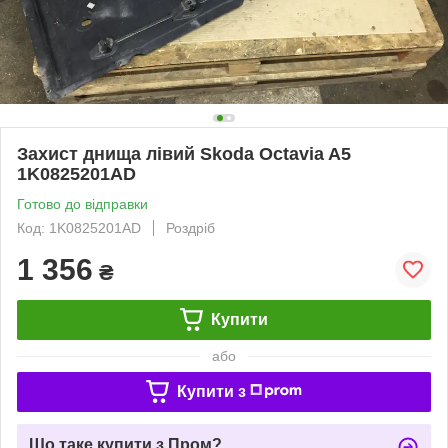
Захист днища лівий Skoda Octavia A5
1K0825201AD
Готово до відправки
Код: 1K0825201AD
Роздріб
1 356
₴
Купити
або
Купити з
Що таке купити з Пром?