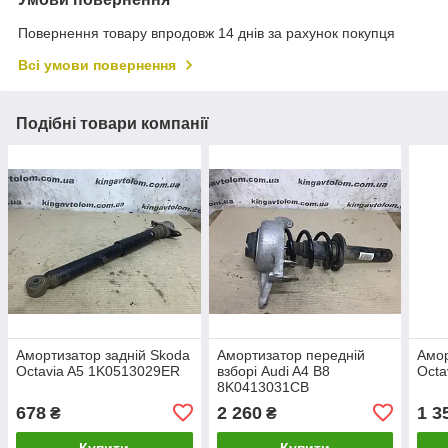
Повернення товару впродовж 14 днів за рахунок покупця
Всі умови повернення
Подібні товари компанії
Амортизатор задній Skoda
Амортизатор передній
Амор
Octavia A5 1K0513029ER
взборі Audi A4 B8
Octa
8K0413031CB
678
2 260
1 3
₴
₴
Купити
Купити