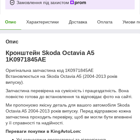
Замовлення під захистом
Опис
Характеристики
Доставка
Оплата
Умови п
Опис
Кронштейн Skoda Octavia A5
1K0971845AE
Оригінальна запчастина код 1K0971845AE
Встановлюється на Skoda Octavia A5 (2004-2013 років
випуску).
Запчастина перевірена на сумісність і працездатність. Вона
повністю готова до встановлення та відповідає фото на сайті.
Ми пропонуємо якісну деталь для вашого автомобіля Skoda
Octavia A5 2004-2013 років випуску. Перед відправкою кожна
запчастина проходить перевірку, щоб ви могли бути впевнені
у її справності та надійності.
Переваги покупки в KingAvtoLom:
Усі запчастини протестовані та відповідають