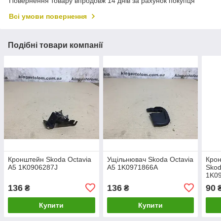
Повернення товару впродовж 14 днів за рахунок покупця
Всі умови повернення
Подібні товари компанії
Кронштейн Skoda Octavia
Ущільнювач Skoda Octavia
Крон
A5 1K0906287J
A5 1K0971866A
Skod
1K0
136
136
90
₴
₴
Купити
Купити