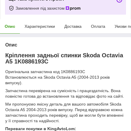
Замовлення під захистом
Опис
Характеристики
Доставка
Оплата
Умови п
Опис
Кріплення задньої спинки Skoda Octavia
A5 1K0886193C
Оригінальна запчастина код 1K0886193C
Встановлюється на Skoda Octavia A5 (2004-2013 років
випуску).
Запчастина перевірена на сумісність і працездатність. Вона
повністю готова до встановлення та відповідає фото на сайті.
Ми пропонуємо якісну деталь для вашого автомобіля Skoda
Octavia A5 2004-2013 років випуску. Перед відправкою кожна
запчастина проходить перевірку, щоб ви могли бути впевнені
у її справності та надійності.
Переваги покупки в KingAvtoLom: