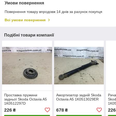
Умови повернення
Повернення товару впродовж 14 днів за рахунок покупця
Всі умови повернення
Подібні товари компанії
Проставка пружини
Амортизатор задній Skoda
Рича
задньої Skoda Octavia A5
Octavia A5 1K0513029ER
Skod
1K0512297D
1K0
226
678
226
₴
₴