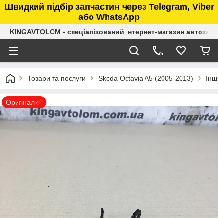
Швидкий підбір запчастин через Telegram, Viber
або WhatsApp
KINGAVTOLOM - спеціалізований інтернет-магазин автозап
Товари та послуги
Skoda Octavia A5 (2005-2013)
Інш
Оригінал ✅