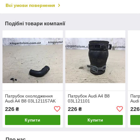
Всі умови повернення
Подібні товари компанії
Патрубок охолодження
Патрубок Audi A4 B8
Патр
Audi A4 B8 03L121157AK
03L121101
Audi
226
226
226
₴
₴
Купити
Купити
Про нас