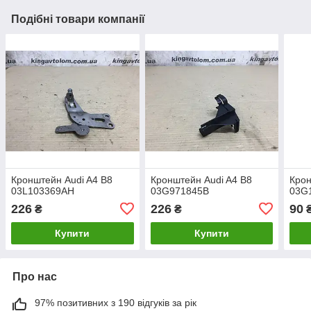
Подібні товари компанії
Кронштейн Audi A4 B8
Кронштейн Audi A4 B8
Крон
03L103369AH
03G971845B
03G
226
226
90
₴
₴
Купити
Купити
Про нас
97% позитивних з 190 відгуків за рік